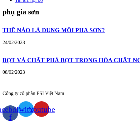
Tin tức nội bộ
phụ gia sơn
THẾ NÀO LÀ DUNG MÔI PHA SƠN?
24/02/2023
BỌT VÀ CHẤT PHÁ BỌT TRONG HÓA CHẤT N
08/02/2023
Công ty cổ phần FSI Việt Nam
acebook-
Twitter
Youtube
f