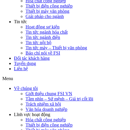
Hóa chất công nghiệp
Thiết bị điện công nghiêp
Thiết bị máy văn phòng
Giải pháp cho ngành
Tin tức
Hoạt động sự kiện
Tin tức ngành hóa chất
Tin tức ngành điện
Tin tức nội bộ
Tin tức máy – Thiết bị văn phòng
Báo chí nói về FSI
Đối tác khách hàng
Tuyển dụng
Liên hệ
Menu
Về chúng tôi
Giới thiệu chung FSI VN
Tầm nhìn – Sứ mệnh – Giá trị cốt lõi
Trách nhiệm xã hội
Văn hóa doanh nghiệp
Lĩnh vực hoạt động
Hóa chất công nghiệp
Thiết bị điện công nghiêp