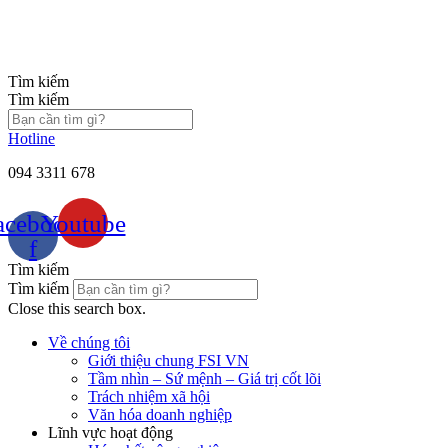
Chuyển
đến
nội
dung
Tìm kiếm
Tìm kiếm
Hotline
094 3311 678
acebook-
Youtube
f
Tìm kiếm
Tìm kiếm
Close this search box.
Về chúng tôi
Giới thiệu chung FSI VN
Tầm nhìn – Sứ mệnh – Giá trị cốt lõi
Trách nhiệm xã hội
Văn hóa doanh nghiệp
Lĩnh vực hoạt động